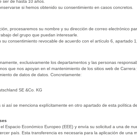
ede ser de hasta 10 años.
conservarse si hemos obtenido su consentimiento en casos concretos.
icación, procesaremos su nombre y su dirección de correo electrónico p
rabajo del grupo que puedan interesarle.
su consentimiento revocable de acuerdo con el artículo 6, apartado 1,
ernamente, exclusivamente los departamentos y las personas responsabl
nos que nos apoyan en el mantenimiento de los sitios web de Carrera 
miento de datos de datos. Concretamente:
eutschland SE &Co. KG
s si así se menciona explícitamente en otro apartado de esta política de
íses
 el Espacio Económico Europeo (EEE) y envía su solicitud a una de nu
tercer país. Esta transferencia es necesaria para la aplicación de una 