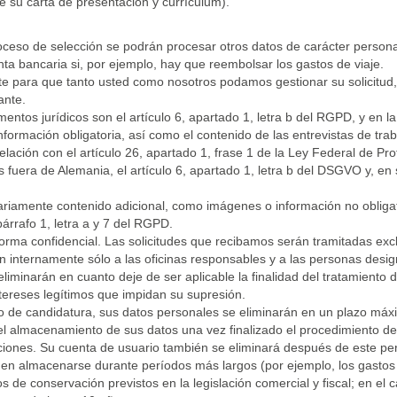
e su carta de presentación y currículum).
oceso de selección se podrán procesar otros datos de carácter persona
a bancaria si, por ejemplo, hay que reembolsar los gastos de viaje.
 para que tanto usted como nosotros podamos gestionar su solicitud, 
ante.
mentos jurídicos son el artículo 6, apartado 1, letra b del RGPD, y en l
ormación obligatoria, así como el contenido de las entrevistas de trab
elación con el artículo 26, apartado 1, frase 1 de la Ley Federal de Pr
uera de Alemania, el artículo 6, apartado 1, letra b del DSGVO y, en s
riamente contenido adicional, como imágenes o información no obligato
párrafo 1, letra a y 7 del RGPD.
orma confidencial. Las solicitudes que recibamos serán tramitadas ex
 internamente sólo a las oficinas responsables y a las personas desi
liminarán en cuanto deje de ser aplicable la finalidad del tratamiento 
tereses legítimos que impidan su supresión.
 de candidatura, sus datos personales se eliminarán en un plazo máxi
del almacenamiento de sus datos una vez finalizado el procedimiento de
iones. Su cuenta de usuario también se eliminará después de este p
en almacenarse durante períodos más largos (por ejemplo, los gastos
de conservación previstos en la legislación comercial y fiscal; en el 