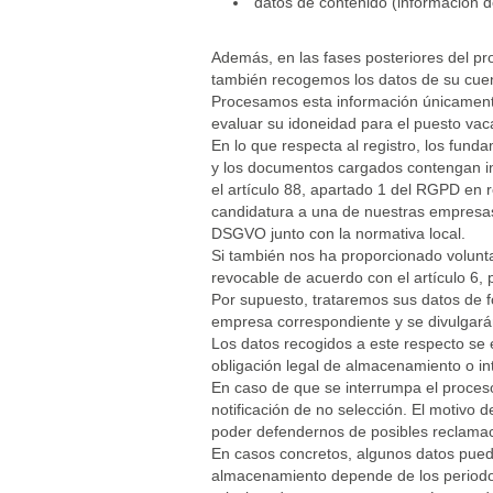
datos de contenido (información d
Además, en las fases posteriores del pr
también recogemos los datos de su cuent
Procesamos esta información únicamente
evaluar su idoneidad para el puesto vac
En lo que respecta al registro, los funda
y los documentos cargados contengan inf
el artículo 88, apartado 1 del RGPD en r
candidatura a una de nuestras empresas f
DSGVO junto con la normativa local.
Si también nos ha proporcionado volunta
revocable de acuerdo con el artículo 6, 
Por supuesto, trataremos sus datos de f
empresa correspondiente y se divulgarán
Los datos recogidos a este respecto se e
obligación legal de almacenamiento o in
En caso de que se interrumpa el proceso
notificación de no selección. El motivo 
poder defendernos de posibles reclamac
En casos concretos, algunos datos pued
almacenamiento depende de los periodos 