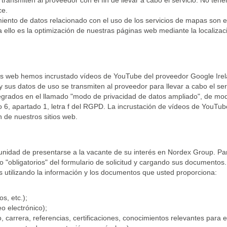
transmiten al proveedor con el fin de llevar a cabo el servicio. No ten
ce.
iento de datos relacionado con el uso de los servicios de mapas son el a
 ello es la optimización de nuestras páginas web mediante la localizac
os web hemos incrustado vídeos de YouTube del proveedor Google Irela
 sus datos de uso se transmiten al proveedor para llevar a cabo el ser
ntegrados en el llamado "modo de privacidad de datos ampliado", de m
o 6, apartado 1, letra f del RGPD. La incrustación de vídeos de YouTub
n de nuestros sitios web.
tunidad de presentarse a la vacante de su interés en Nordex Group. Par
obligatorios" del formulario de solicitud y cargando sus documentos.
os utilizando la información y los documentos que usted proporciona:
s, etc.);
o electrónico);
, carrera, referencias, certificaciones, conocimientos relevantes para e