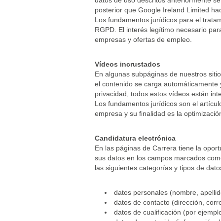
datos de uso descritos anteriormente se 
posterior que Google Ireland Limited ha
Los fundamentos jurídicos para el tratam
RGPD. El interés legítimo necesario para
empresas y ofertas de empleo.
Vídeos incrustados
En algunas subpáginas de nuestros siti
el contenido se carga automáticamente y
privacidad, todos estos vídeos están i
Los fundamentos jurídicos son el artícul
empresa y su finalidad es la optimizació
Candidatura electrónica
En las páginas de Carrera tiene la opor
sus datos en los campos marcados como "
las siguientes categorías y tipos de dat
datos personales (nombre, apellido
datos de contacto (dirección, corre
datos de cualificación (por ejemplo